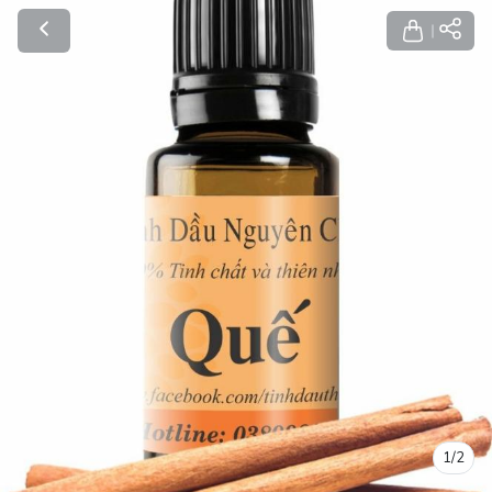
1
/
2