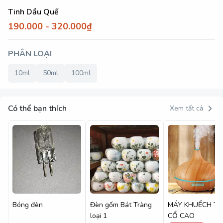
Tinh Dầu Quế
190.000 - 320.000₫
PHÂN LOẠI
10ml
50ml
100ml
Có thể bạn thích
Xem tất cả
Bóng đèn
Đèn gốm Bát Tràng
MÁY KHUẾCH T
loại 1
CỔ CAO