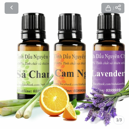
1
/
3