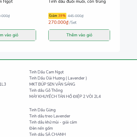
m Ngọt
Tinh dầu đuổi muỗi, côn trùng
.000₫
Giảm
39
%
445.000₫
270.000₫
/
Set
m vào giỏ
Thêm vào giỏ
Tinh Dầu Cam Ngọt
Tinh Dầu Oải Hương ( Lavender )
1L3
MKT BÚP SEN VÂN SÁNG
Tinh dầu Gỗ Thông
MÁY KHUYẾCH TÁN HỒ ĐIỆP 2 VÒI 2L4
Tinh Dầu Gừng
Tinh dầu treo Lavender
Tinh dầu khử mùi - giải cảm
Đèn nến gốm
Tinh dầu SẢ CHANH