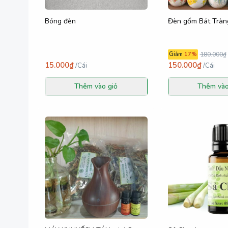
Bóng đèn
Đèn gốm Bát Tràng
Giảm
17
%
180.000₫
15.000₫
150.000₫
/
Cái
/
Cái
Thêm vào giỏ
Thêm vào