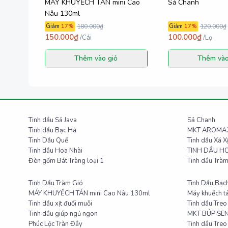
MÁY KHUYẾCH TÁN mini Cao
Sả Chanh
Nâu 130ml
Giảm
17
%
180.000₫
Giảm
17
%
120.000₫
150.000₫
100.000₫
/
Cái
/
Lọ
Thêm vào giỏ
Thêm vào
Tinh dầu Sả Java
Sả Chanh
Tình dầu Bạc Hà
MKT AROMA
Tinh Dầu Quế
Tinh dầu Xá X
Tinh dầu Hoa Nhài
TINH DẦU H
Đèn gốm Bát Tràng loại 1
Tinh dầu Tràm
Tinh Dầu Tràm Gió
Tinh Dầu Bạc
MÁY KHUYẾCH TÁN mini Cao Nâu 130ml
Máy khuếch tá
Tinh dầu xịt đuổi muỗi
Tinh dầu Treo
Tinh dầu giúp ngủ ngon
MKT BÚP SEN
Phúc Lộc Tràn Đầy
Tinh dầu Tre