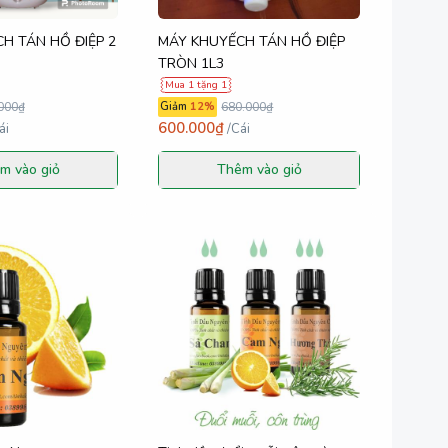
H TÁN HỒ ĐIỆP 2
MÁY KHUYẾCH TÁN HỒ ĐIỆP
TRÒN 1L3
Mua 1 tặng 1
000₫
Giảm
12
%
680.000₫
600.000₫
ái
/
Cái
m vào giỏ
Thêm vào giỏ