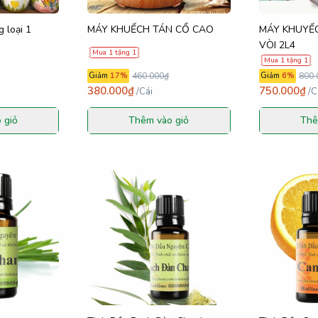
 loại 1
MÁY KHUẾCH TÁN CỔ CAO
MÁY KHUYẾC
VÒI 2L4
Mua 1 tặng 1
Mua 1 tặng 1
Giảm
17
%
460.000₫
Giảm
6
%
800.
380.000₫
750.000₫
/
Cái
/
C
 giỏ
Thêm vào giỏ
Thê