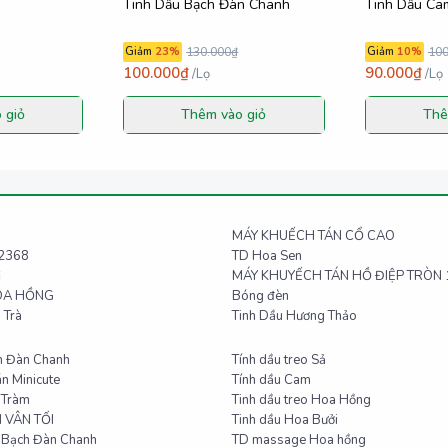
Tinh Dầu Bạch Đàn Chanh
Tinh Dầu Ca
Giảm
23
%
130.000₫
Giảm
10
%
100
100.000₫
90.000₫
/
Lọ
/
Lọ
 giỏ
Thêm vào giỏ
Thê
MÁY KHUẾCH TÁN CỔ CAO
2368
TD Hoa Sen
ị
MÁY KHUYẾCH TÁN HỒ ĐIỆP TRÒN 
OA HỒNG
Bóng đèn
 Trà
Tinh Dầu Hương Thảo
h Đàn Chanh
Tính dầu treo Sả
n Minicute
Tính dầu Cam
 Tràm
Tinh dầu treo Hoa Hồng
 VÂN TỐI
Tinh dầu Hoa Bưởi
o Bạch Đàn Chanh
TD massage Hoa hồng